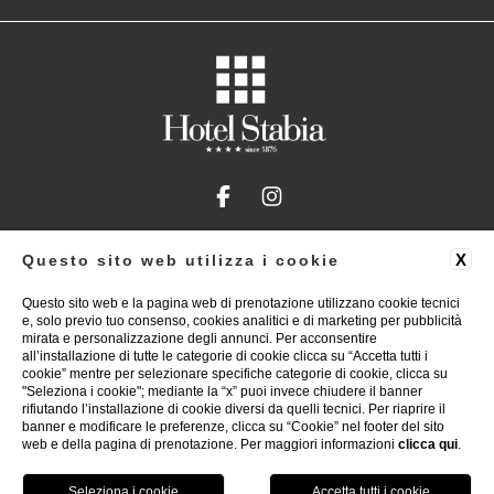
X
Questo sito web utilizza i cookie
+39 0818012982
info@stabiahotel.it
Hotel Stabia
Questo sito web e la pagina web di prenotazione utilizzano cookie tecnici
e, solo previo tuo consenso, cookies analitici e di marketing per pubblicità
Corso Vittorio Emanuele, 101 | 80053 Castellammare Di
mirata e personalizzazione degli annunci. Per acconsentire
Stabia (Na)
all’installazione di tutte le categorie di cookie clicca su “Accetta tutti i
P.IVA: 08746841215
cookie” mentre per selezionare specifiche categorie di cookie, clicca su
"Seleziona i cookie"; mediante la “x” puoi invece chiudere il banner
rifiutando l’installazione di cookie diversi da quelli tecnici. Per riaprire il
banner e modificare le preferenze, clicca su “Cookie” nel footer del sito
WEBSITE BY BLASTNESS
web e della pagina di prenotazione. Per maggiori informazioni
clicca qui
.