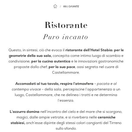
Facebook
Instagram
RISTORANTE
IT
Ristorante
EN
Puro incanto
Home
Hotel
Questo, in sintesi, ciò che evoca il
ristorante dell’Hotel Stabia:
per le
Camere & Suite
geometrie della sua sala,
concepita come intimo luogo di scambio e
Colazione
condivisione;
per la cucina autentica
e le innovazioni gastronomiche
Rooftop
proposte dallo chef;
per la sua pace
, oasi segreta nel cuore di
Castellammare.
Ristorante
Bar
Accomodati al tuo tavolo, respira l’atmosfera
-
pacata e al
contempo vivace
- della sala, percepiscine l’appartenenza a un
Eventi
luogo, Castellammare, che ne delinea i tratti e ne determina
l’essenza.
Dove siamo
Gallery
L’azzurro domina
nell’incontro del cielo e del mare che si scorgono,
Dintorni
magici, dalle ampie vetrate, e si riverbera nelle
ceramiche
Offerte
stabiesi,
anch’esse dipinte degli stessi colori cangianti del Tirreno
sullo sfondo.