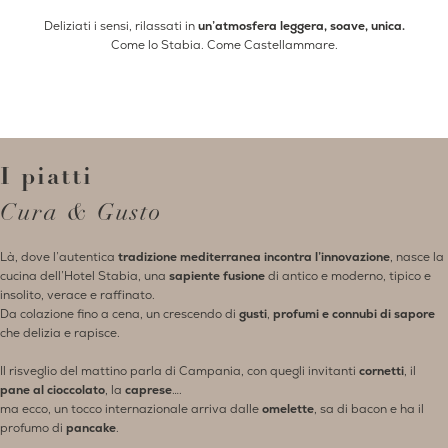
Deliziati i sensi, rilassati in
un’atmosfera leggera, soave, unica.
Come lo Stabia. Come Castellammare.
I piatti
Cura & Gusto
Là, dove l’autentica
tradizione mediterranea
incontra l’innovazione
, nasce la
cucina dell’Hotel Stabia, una
sapiente fusione
di antico e moderno, tipico e
insolito, verace e raffinato.
Da colazione fino a cena, un crescendo di
gusti
,
profumi e connubi di sapore
che delizia e rapisce.
Il risveglio del mattino parla di Campania, con quegli invitanti
cornetti
, il
pane al cioccolato
, la
caprese
….
ma ecco, un tocco internazionale arriva dalle
omelette
, sa di bacon e ha il
profumo di
pancake
.