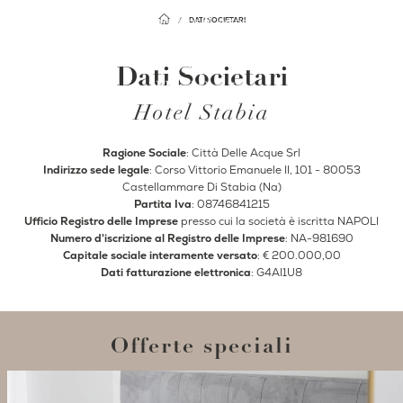
Facebook
Instagram
DATI SOCIETARI
IT
Dati Societari
EN
Hotel Stabia
Home
Hotel
Ragione Sociale
: Città Delle Acque Srl
Camere & Suite
Indirizzo sede legale
: Corso Vittorio Emanuele II, 101 - 80053
Colazione
Castellammare Di Stabia (Na)
Rooftop
Partita Iva
: 08746841215
Ufficio Registro delle Imprese
presso cui la società è iscritta NAPOLI
Ristorante
Numero d'iscrizione al Registro delle Imprese
: NA-981690
Bar
Capitale sociale interamente versato
: € 200.000,00
Dati fatturazione elettronica
: G4AI1U8
Eventi
Dove siamo
Offerte speciali
Gallery
Dintorni
Offerte