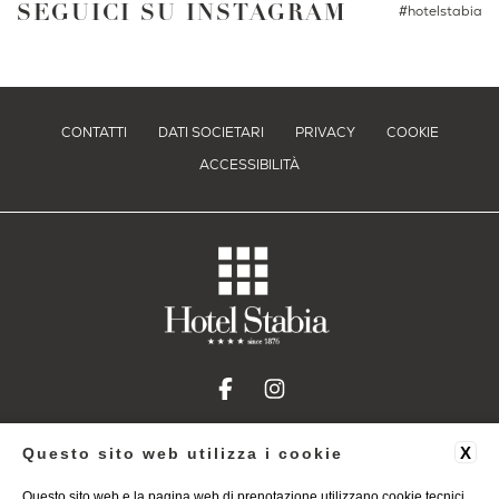
SEGUICI SU INSTAGRAM
#hotelstabia
CONTATTI
DATI SOCIETARI
PRIVACY
COOKIE
ACCESSIBILITÀ
X
Questo sito web utilizza i cookie
+39 0818012982
info@stabiahotel.it
Hotel Stabia
Questo sito web e la pagina web di prenotazione utilizzano cookie tecnici